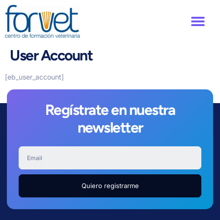
User Account
[eb_user_account]
Regístrate en nuestra
newsletter
Quiero registrarme