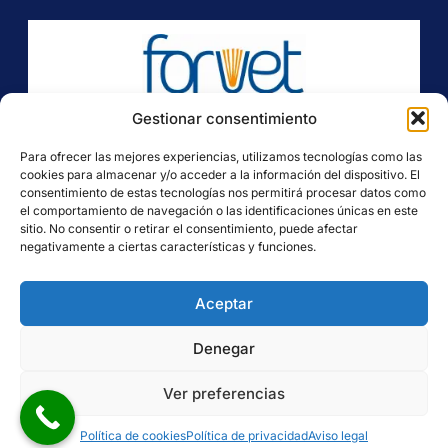
Gestionar consentimiento
Forvet nace de la necesidad de formación y actualización de conocimientos que demanda el
Para ofrecer las mejores experiencias, utilizamos tecnologías como las
sector veterinario en el que cada día se exige más a los profesionales que componen el
cookies para almacenar y/o acceder a la información del dispositivo. El
equipo de un centro veterinario.
consentimiento de estas tecnologías nos permitirá procesar datos como
el comportamiento de navegación o las identificaciones únicas en este
Textos Legales
sitio. No consentir o retirar el consentimiento, puede afectar
negativamente a ciertas características y funciones.
Aviso legal
Aceptar
Política de privacidad
Política de cookies
Denegar
Accesibilidad
Ver preferencias
Copyright© 2025 Formación veterinaria
Política de cookies
Política de privacidad
Aviso legal